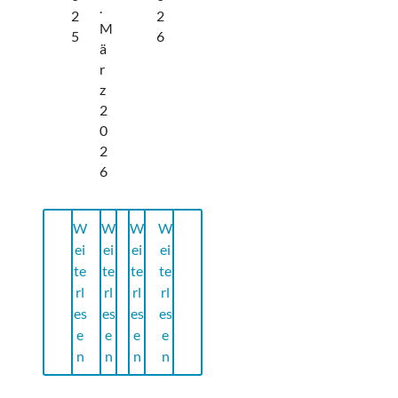
.
2
2
M
5
6
ä
r
z
2
0
2
6
W
W
W
W
ei
ei
ei
ei
te
te
te
te
rl
rl
rl
rl
es
es
es
es
e
e
e
e
n
n
n
n