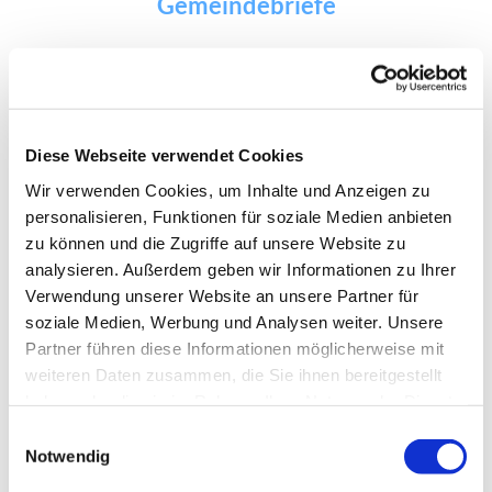
Gemeindebriefe
Diese Webseite verwendet Cookies
Wir verwenden Cookies, um Inhalte und Anzeigen zu
personalisieren, Funktionen für soziale Medien anbieten
zu können und die Zugriffe auf unsere Website zu
analysieren. Außerdem geben wir Informationen zu Ihrer
H
J
F
S
Verwendung unserer Website an unsere Partner für
e
a
r
o
soziale Medien, Werbung und Analysen weiter. Unsere
r
h
ü
m
Partner führen diese Informationen möglicherweise mit
b
r
h
m
weiteren Daten zusammen, die Sie ihnen bereitgestellt
s
e
j
e
haben oder die sie im Rahmen Ihrer Nutzung der Dienste
t
s
a
r
gesammelt haben.
E
w
h
Notwendig
G
G
i
e
r
e
e
n