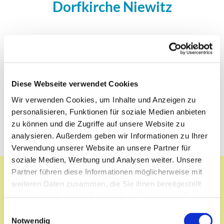
Dorfkirche Niewitz
Adresse:
Dorfstr. 106, 15910 Bersteland
Während der Sanierungsarbeiten kann die Kirche
Diese Webseite verwendet Cookies
nicht besichtigt werden.
Wir verwenden Cookies, um Inhalte und Anzeigen zu
Gottesdienste feiern wir im
personalisieren, Funktionen für soziale Medien anbieten
Dorfgemeinschaftshaus "Germania".
zu können und die Zugriffe auf unsere Website zu
analysieren. Außerdem geben wir Informationen zu Ihrer
Verwendung unserer Website an unsere Partner für
soziale Medien, Werbung und Analysen weiter. Unsere
Partner führen diese Informationen möglicherweise mit
weiteren Daten zusammen, die Sie ihnen bereitgestellt
Dorfkirche Niewitz
haben oder die sie im Rahmen Ihrer Nutzung der Dienste
gesammelt haben.
E
Die Kirche ist ein rechteckiger Fachwerkbau mit
Notwendig
i
einer fünfseitigen Apsis im Osten. Ihre