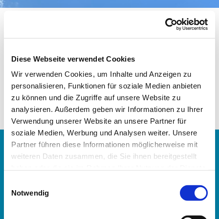
Diese Webseite verwendet Cookies
Wir verwenden Cookies, um Inhalte und Anzeigen zu
personalisieren, Funktionen für soziale Medien anbieten
Frauen
zu können und die Zugriffe auf unsere Website zu
analysieren. Außerdem geben wir Informationen zu Ihrer
Verwendung unserer Website an unsere Partner für
soziale Medien, Werbung und Analysen weiter. Unsere
Partner führen diese Informationen möglicherweise mit
Datenschutzerklärung
weiteren Daten zusammen, die Sie ihnen bereitgestellt
haben oder die sie im Rahmen Ihrer Nutzung der Dienste
Impressum
gesammelt haben.
E
Notwendig
i
Kontakt
n
w