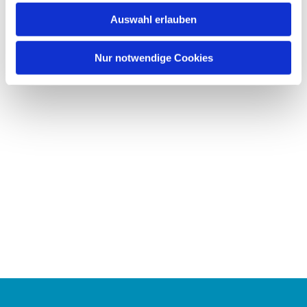
w
Auswahl erlauben
a
h
l
Nur notwendige Cookies