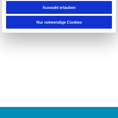
w
Auswahl erlauben
a
h
l
Nur notwendige Cookies