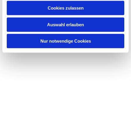
interessieren
u
Cookies zulassen
s
w
Auswahl erlauben
a
h
l
Nur notwendige Cookies