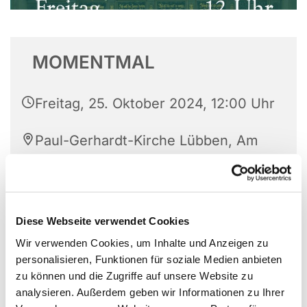
MOMENTMAL
Freitag, 25. Oktober 2024, 12:00 Uhr
Paul-Gerhardt-Kirche Lübben, Am
Markt, 15907 Lübben (Spreewald)
Kantor Leonardy
Diese Webseite verwendet Cookies
Wir verwenden Cookies, um Inhalte und Anzeigen zu
personalisieren, Funktionen für soziale Medien anbieten
Eine halbe Stunde Orgelmusik und Texte in der
zu können und die Zugriffe auf unsere Website zu
Paul-Gerhardt-Kirche.
analysieren. Außerdem geben wir Informationen zu Ihrer