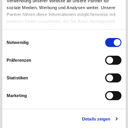
Verwendung unserer Website an unsere Partner für
soziale Medien, Werbung und Analysen weiter. Unsere
Partner führen diese Informationen möglicherweise mit
weiteren Daten zusammen, die Sie ihnen bereitgestellt
haben oder die sie im Rahmen Ihrer Nutzung der Dienste
gesammelt haben.
E
Notwendig
i
n
w
Präferenzen
i
l
l
Statistiken
i
g
Marketing
u
n
g
Details zeigen
s
Dies könnte Sie auch
a